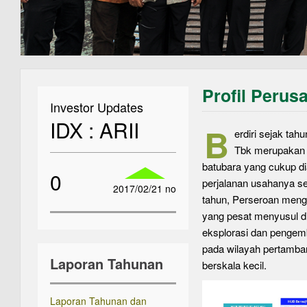
Profil Perus
Investor Updates
IDX : ARII
B
erdiri sejak ta
Tbk merupakan 
batubara yang cukup di
0
perjalanan usahanya s
2017/02/21 no
tahun, Perseroan meng
yang pesat menyusul di
eksplorasi dan pengem
pada wilayah pertamban
Laporan Tahunan
berskala kecil.
Laporan Tahunan dan