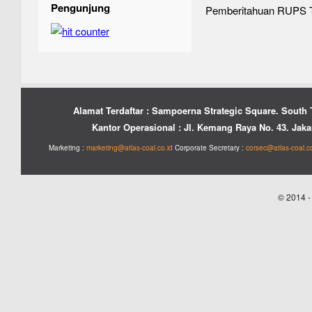
Pengunjung
Pemberitahuan RUPS 
Alamat Terdaftar : Sampoerna Strategic Square. South 
Kantor Operasional : Jl. Kemang Raya No. 43. Jakar
Marketing :
marketing@atlas-coal.co.id
Corporate Secretary :
corsec@atlas-coal.co
© 2014 -