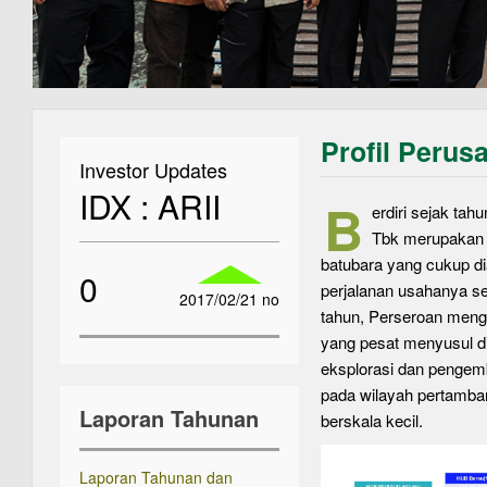
Profil Perus
Investor Updates
IDX : ARII
B
erdiri sejak ta
Tbk merupakan 
batubara yang cukup di
0
perjalanan usahanya s
2017/02/21 no
tahun, Perseroan meng
yang pesat menyusul di
eksplorasi dan pengem
pada wilayah pertamban
Laporan Tahunan
berskala kecil.
Laporan Tahunan dan