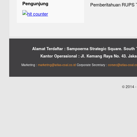
Pengunjung
Pemberitahuan RUPS 
Alamat Terdaftar : Sampoerna Strategic Square. South 
Kantor Operasional : Jl. Kemang Raya No. 43. Jakar
Marketing :
marketing@atlas-coal.co.id
Corporate Secretary :
corsec@atlas-coal.co
© 2014 -